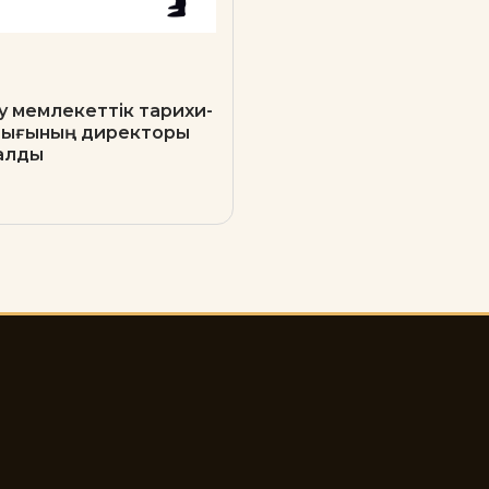
 мемлекеттік тарихи-
орығының директоры
алды