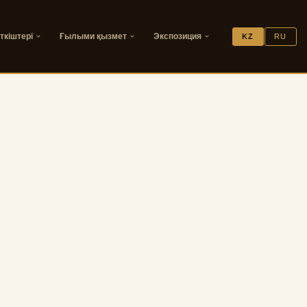
ткіштері
Ғылыми қызмет
Экспозиция
KZ
RU