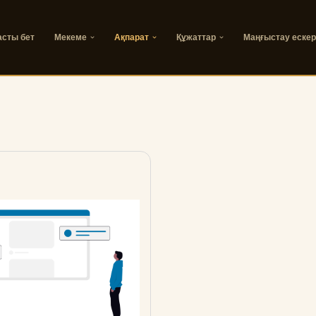
асты бет
Мекеме
Ақпарат
Құжаттар
Маңғыстау ескер