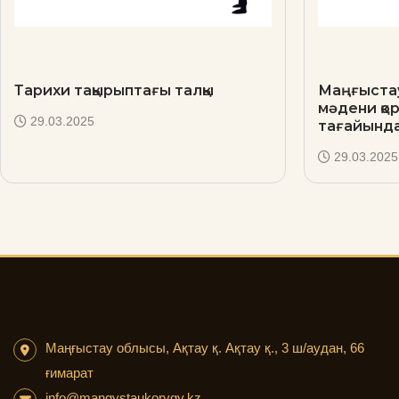
Тарихи тақырыптағы талқы
Маңғыстау
мәдени қ
29.03.2025
тағайынд
29.03.2025
Маңғыстау облысы, Ақтау қ. Ақтау қ., 3 ш/аудан, 66
ғимарат
info@mangystaukorygy.kz