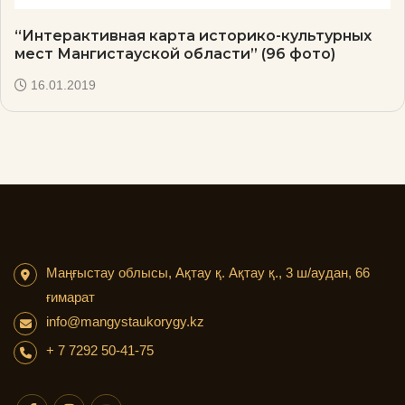
“Интерактивная карта историко-культурных
мест Мангистауской области” (96 фото)
16.01.2019
Маңғыстау облысы, Ақтау қ. Ақтау қ., 3 ш/аудан, 66
ғимарат
info@mangystaukorygy.kz
+ 7 7292 50-41-75